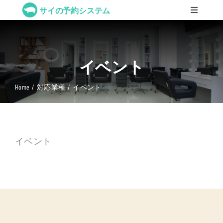
Skip
サイの予約システム
Toggle
to
Navigation
機能一覧
content
イベント
対応業種
Home
対応業種
イベント
料金プラン
お問い合わせ
イベント